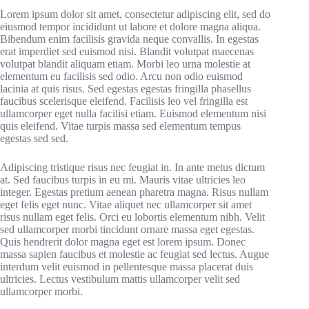
Lorem ipsum dolor sit amet, consectetur adipiscing elit, sed do
eiusmod tempor incididunt ut labore et dolore magna aliqua.
Bibendum enim facilisis gravida neque convallis. In egestas
erat imperdiet sed euismod nisi. Blandit volutpat maecenas
volutpat blandit aliquam etiam. Morbi leo urna molestie at
elementum eu facilisis sed odio. Arcu non odio euismod
lacinia at quis risus. Sed egestas egestas fringilla phasellus
faucibus scelerisque eleifend. Facilisis leo vel fringilla est
ullamcorper eget nulla facilisi etiam. Euismod elementum nisi
quis eleifend. Vitae turpis massa sed elementum tempus
egestas sed sed.
Adipiscing tristique risus nec feugiat in. In ante metus dictum
at. Sed faucibus turpis in eu mi. Mauris vitae ultricies leo
integer. Egestas pretium aenean pharetra magna. Risus nullam
eget felis eget nunc. Vitae aliquet nec ullamcorper sit amet
risus nullam eget felis. Orci eu lobortis elementum nibh. Velit
sed ullamcorper morbi tincidunt ornare massa eget egestas.
Quis hendrerit dolor magna eget est lorem ipsum. Donec
massa sapien faucibus et molestie ac feugiat sed lectus. Augue
interdum velit euismod in pellentesque massa placerat duis
ultricies. Lectus vestibulum mattis ullamcorper velit sed
ullamcorper morbi.