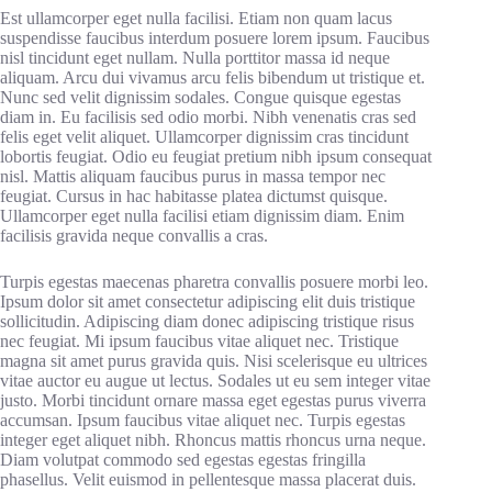
Est ullamcorper eget nulla facilisi. Etiam non quam lacus
suspendisse faucibus interdum posuere lorem ipsum. Faucibus
nisl tincidunt eget nullam. Nulla porttitor massa id neque
aliquam. Arcu dui vivamus arcu felis bibendum ut tristique et.
Nunc sed velit dignissim sodales. Congue quisque egestas
diam in. Eu facilisis sed odio morbi. Nibh venenatis cras sed
felis eget velit aliquet. Ullamcorper dignissim cras tincidunt
lobortis feugiat. Odio eu feugiat pretium nibh ipsum consequat
nisl. Mattis aliquam faucibus purus in massa tempor nec
feugiat. Cursus in hac habitasse platea dictumst quisque.
Ullamcorper eget nulla facilisi etiam dignissim diam. Enim
facilisis gravida neque convallis a cras.
Turpis egestas maecenas pharetra convallis posuere morbi leo.
Ipsum dolor sit amet consectetur adipiscing elit duis tristique
sollicitudin. Adipiscing diam donec adipiscing tristique risus
nec feugiat. Mi ipsum faucibus vitae aliquet nec. Tristique
magna sit amet purus gravida quis. Nisi scelerisque eu ultrices
vitae auctor eu augue ut lectus. Sodales ut eu sem integer vitae
justo. Morbi tincidunt ornare massa eget egestas purus viverra
accumsan. Ipsum faucibus vitae aliquet nec. Turpis egestas
integer eget aliquet nibh. Rhoncus mattis rhoncus urna neque.
Diam volutpat commodo sed egestas egestas fringilla
phasellus. Velit euismod in pellentesque massa placerat duis.